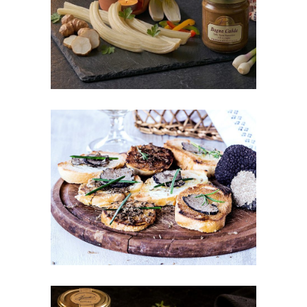
Cardi con Bagna caôda
Crostini al tartufo nero