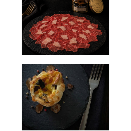
Carne cruda all’albese
con tartufo nero
Sfoglia con toma e
tartufo