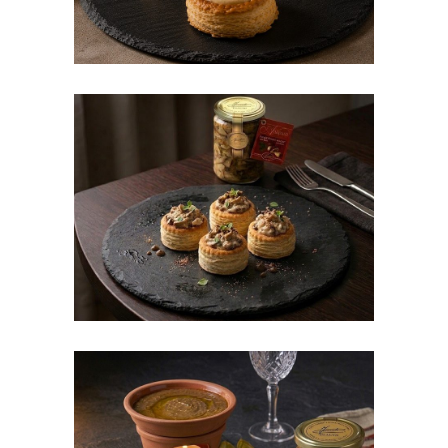
Vol-au-vent con funghi
porcini trifolati