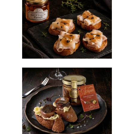
Crostini al lardo con
miele al tartufo
Crostini con Filetti di
acciughe al tartufo