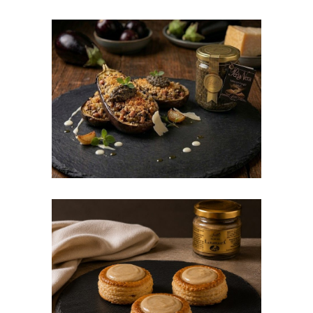
Melanzane ripiene al
tartufo
Vol-au-vent con fonduta
tartufata