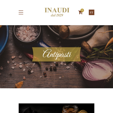
0
IT
Antipasti