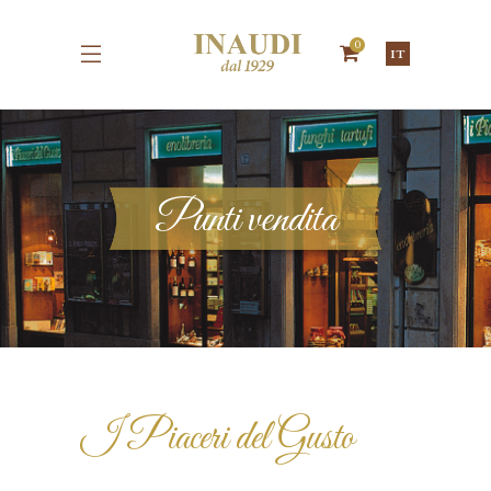
0
IT
Punti vendita
I Piaceri del Gusto