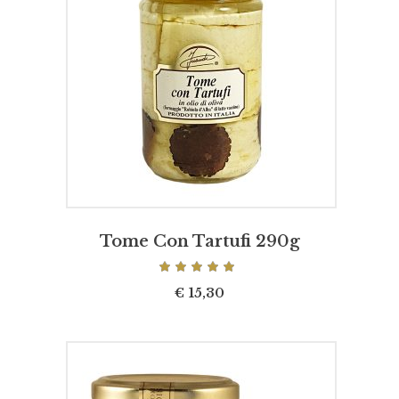
PER SAPERNE DI PIÙ
Tome Con Tartufi 290g
Valutato
5.00
su 5
€
15,30