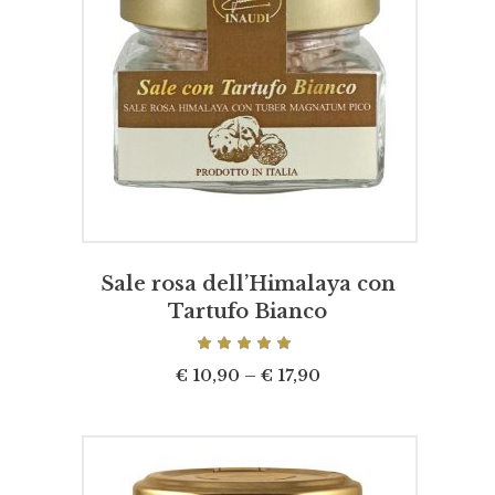
SCEGLI
Sale rosa dell’Himalaya con
Tartufo Bianco
Valutato
5.00
su 5
€
10,90
–
€
17,90