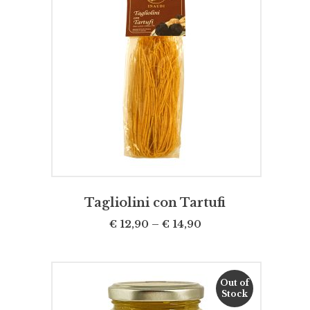
SCEGLI
Tagliolini con Tartufi
€
12,90
–
€
14,90
Out of
Stock