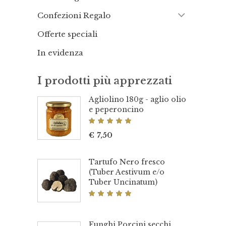
Confezioni Regalo
Offerte speciali
In evidenza
I prodotti più apprezzati
Agliolino 180g - aglio olio
e peperoncino
Valutato
5.00
€
7,50
su 5
Tartufo Nero fresco
(Tuber Aestivum e/o
Tuber Uncinatum)
Valutato
5.00
su 5
Funghi Porcini secchi