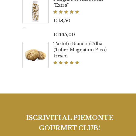
"Extra"
Valutato
5.00
€
18,50
su 5
–
€
335,00
Tartufo Bianco d'Alba
(Tuber Magnatum Pico)
fresco
Valutato
5.00
su 5
ISCRIVITI AL PIEMONTE
GOURMET CLUB!