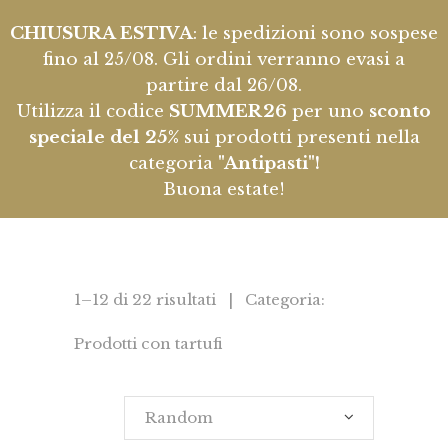
CHIUSURA ESTIVA
: le spedizioni sono sospese
fino al 25/08. Gli ordini verranno evasi a
partire dal 26/08.
Utilizza il codice
SUMMER26
per uno
sconto
speciale del 25%
sui prodotti presenti nella
categoria
"Antipasti"!
Buona estate!
1–12 di 22 risultati | Categoria:
Prodotti con tartufi
Random