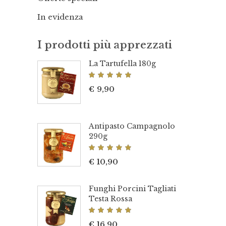
In evidenza
I prodotti più apprezzati
La Tartufella 180g
Valutato
5.00
€
9,90
su 5
Antipasto Campagnolo
290g
Valutato
5.00
€
10,90
su 5
Funghi Porcini Tagliati
Testa Rossa
Valutato
5.00
€
16,90