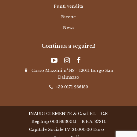
Punti vendita
Ricette
News
Continua a seguirci!
Corso Mazzini n°148 - 12011 Borgo San
Dalmazzo
+39 0171 266189
INAUDI CLEMENTE & C. srl P.I. – C.F.
Reg.Imp 00314930041 – R.E.A. 87814
Capitale Sociale I.V. 24.000,00 Euro –