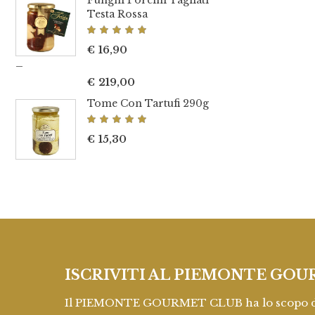
Funghi Porcini Tagliati
Testa Rossa
Valutato
5.00
€
16,90
su 5
–
€
219,00
Tome Con Tartufi 290g
Valutato
5.00
€
15,30
su 5
ISCRIVITI AL PIEMONTE GOU
Il PIEMONTE GOURMET CLUB ha lo scopo di 