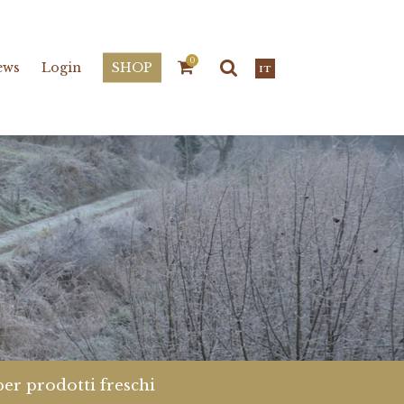
0
ews
Login
SHOP
IT
per prodotti freschi