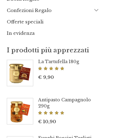
Confezioni Regalo
Offerte speciali
In evidenza
I prodotti più apprezzati
La Tartufella 180g
Valutato
5.00
€
9,90
su 5
Antipasto Campagnolo
290g
Valutato
5.00
€
10,90
su 5