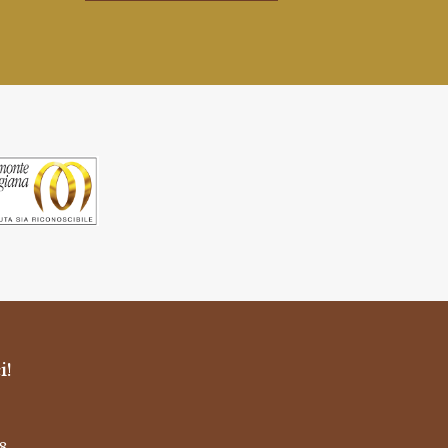
i!
8 -