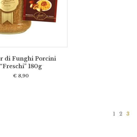
IUNGI AL CARRELLO
r di Funghi Porcini
“Freschi” 180g
€
8,90
1
2
3