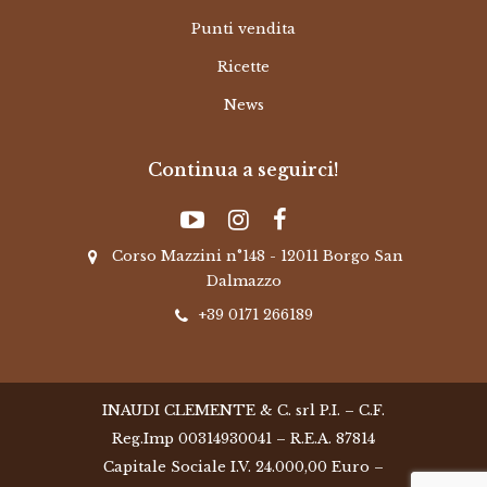
Punti vendita
Ricette
News
Continua a seguirci!
Corso Mazzini n°148 - 12011 Borgo San
Dalmazzo
+39 0171 266189
INAUDI CLEMENTE & C. srl P.I. – C.F.
Reg.Imp 00314930041 – R.E.A. 87814
Capitale Sociale I.V. 24.000,00 Euro –