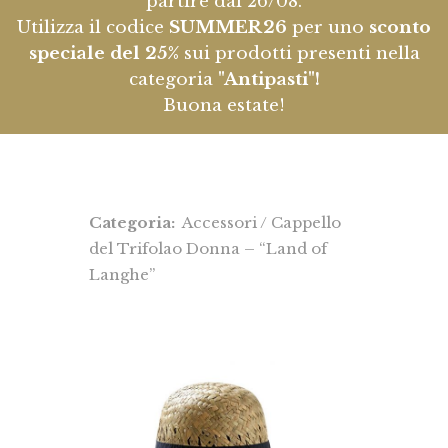
partire dal 26/08.
Utilizza il codice
SUMMER26
per uno
sconto
speciale del 25%
sui prodotti presenti nella
categoria
"Antipasti"!
Buona estate!
Categoria:
Accessori
/ Cappello
del Trifolao Donna – “Land of
Langhe”