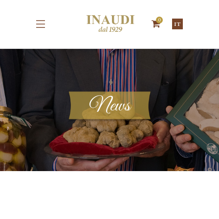
0
IT
News