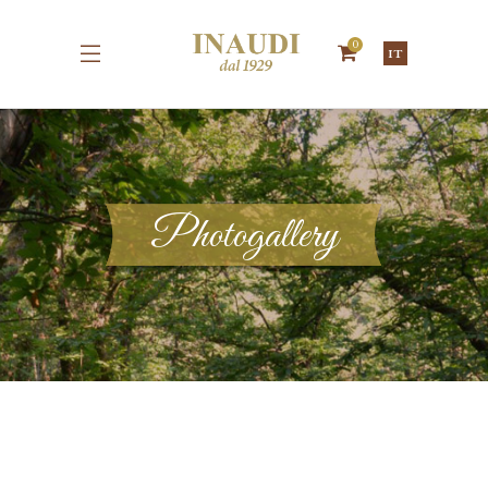
0
IT
Photogallery
1 foto